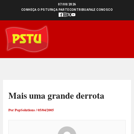
Ir
07/08/2026
CONHEÇA O PSTU
FAÇA PARTE
CONTRIBUA
FALE CONOSCO
para
o
conteúdo
Mais uma grande derrota
Por
PopSolutions
/
05/04/2005