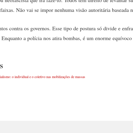
u neofascista que irá fazê-lo. Todos têm direito de levantar s
 faixas. Não vai se impor nenhuma visão autoritária baseada n
tos contra os governos. Esse tipo de postura só divide e enfr
Enquanto a polícia nos atira bombas, é um enorme equívoco 
S
alismo: o individual e o coletivo nas mobilizações de massas