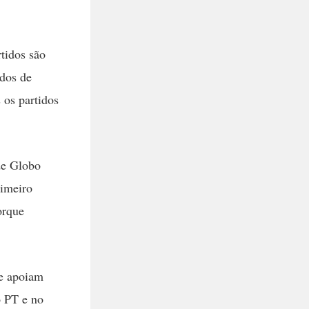
tidos são
idos de
os partidos
de Globo
rimeiro
orque
ue apoiam
o PT e no