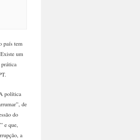
o país tem
 Existe um
 prática
PT.
 política
arrumar”, de
essão do
” e que,
rrupção, a