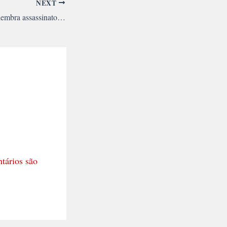
NEXT
Audiência Pública relembra assassinatos de José Luís e Rosa Sundermann
tários são