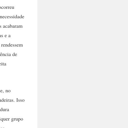
ocorreu
 necessidade
as acabaram
as e a
e rendessem
ência de
ita
e, no
deiras. Isso
adura
lquer grupo