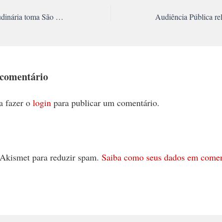
Manifestação multitudinária toma São Paulo em um dia histórico
 comentário
a fazer o
login
para publicar um comentário.
 o Akismet para reduzir spam.
Saiba como seus dados em comen