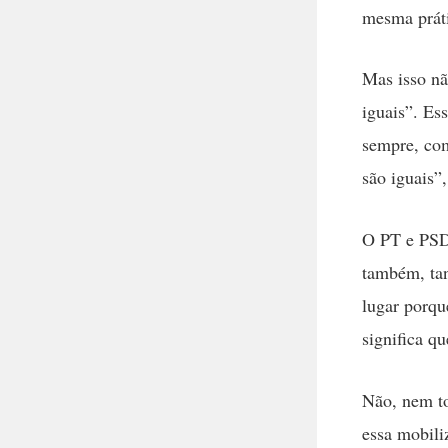
mesma práti
Mas isso nã
iguais”. Es
sempre, co
são iguais”
O PT e PSD
também, tan
lugar porqu
significa q
Não, nem to
essa mobili