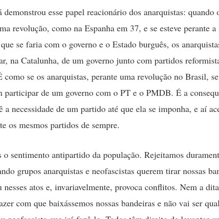
já demonstrou esse papel reacionário dos anarquistas: quando 
ma revolução, como na Espanha em 37, e se esteve perante a
o que se faria com o governo e o Estado burguês, os anarquist
par, na Catalunha, de um governo junto com partidos reformist
É como se os anarquistas, perante uma revolução no Brasil, s
m participar de um governo com o PT e o PMDB. É a consequ
 a necessidade de um partido até que ela se imponha, e aí ace
te os mesmos partidos de sempre.
o sentimento antipartido da população. Rejeitamos durament
ando grupos anarquistas e neofascistas querem tirar nossas ban
u nesses atos e, invariavelmente, provoca conflitos. Nem a dit
azer com que baixássemos nossas bandeiras e não vai ser qua