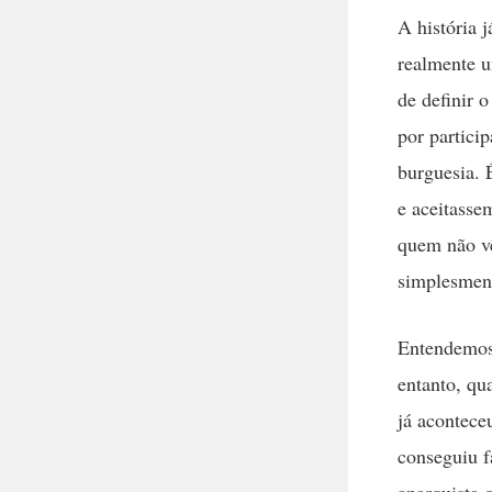
A história 
realmente u
de definir 
por partici
burguesia. 
e aceitasse
quem não vê
simplesmen
Entendemos 
entanto, qu
já acontece
conseguiu f