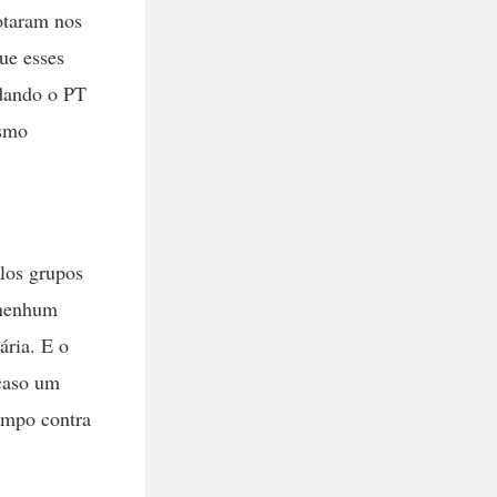
otaram nos
ue esses
udando o PT
esmo
los grupos
 nenhum
ária. E o
 caso um
tempo contra