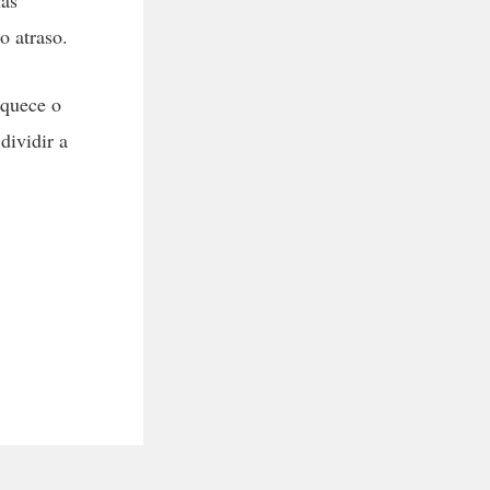
uas
o atraso.
aquece o
dividir a