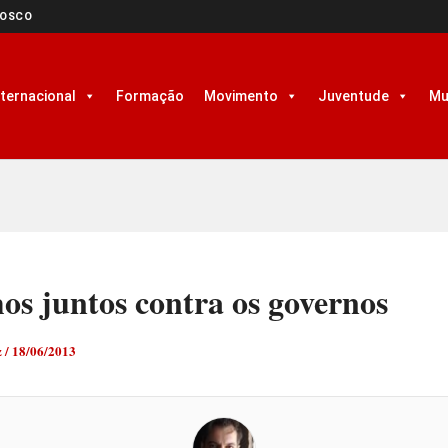
NOSCO
nternacional
Formação
Movimento
Juventude
Mu
os juntos contra os governos
z
/
18/06/2013