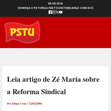
Ir
08/08/2026
CONHEÇA O PSTU
FAÇA PARTE
CONTRIBUA
FALE CONOSCO
para
o
conteúdo
Leia artigo de Zé Maria sobre
a Reforma Sindical
Por
Diego Cruz
/
12/02/2004