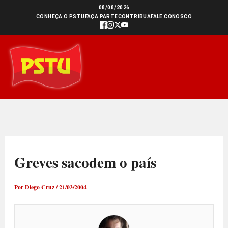
Ir
08/08/2026
CONHEÇA O PSTU
FAÇA PARTE
CONTRIBUA
FALE CONOSCO
para
o
conteúdo
Greves sacodem o país
Por
Diego Cruz
/
21/03/2004