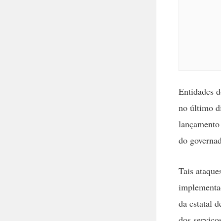
Entidades d
no último d
lançamento 
do governad
Tais ataque
implementad
da estatal 
dos serviço