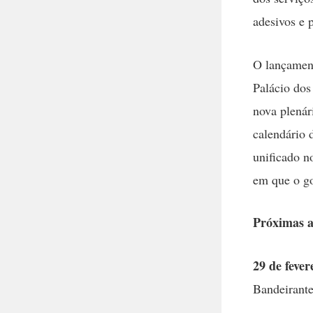
adesivos e p
O lançament
Palácio dos
nova plenár
calendário 
unificado n
em que o go
Próximas a
29 de fever
Bandeirante