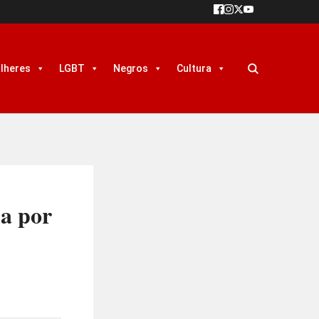
lheres
LGBT
Negros
Cultura
a por