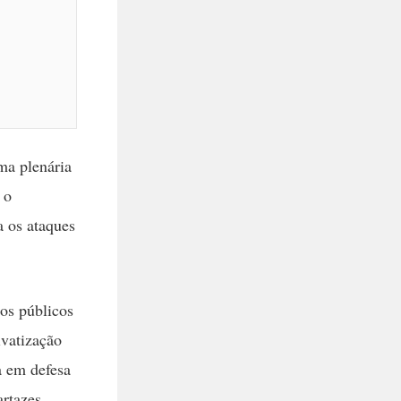
ma plenária
 o
a os ataques
ços públicos
vatização
a em defesa
rtazes,