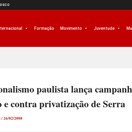
NOSCO
nternacional
Formação
Movimento
Juventude
Mu
onalismo paulista lança campanh
o e contra privatização de Serra
z
/
26/02/2008