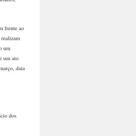
m frente ao
s realizam
do um
de um ato
 março, data
ácio dos