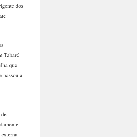
rigente dos
ate
os
em Tabaré
ilha que
e passou a
 de
ndamente
 externa