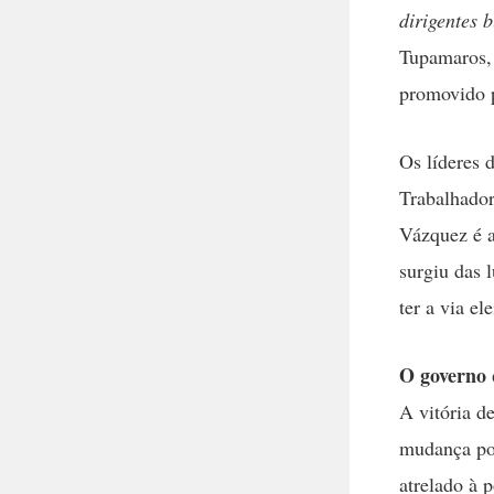
dirigentes b
Tupamaros,
promovido 
Os líderes 
Trabalhador
Vázquez é a
surgiu das 
ter a via el
O governo 
A vitória d
mudança por
atrelado à 