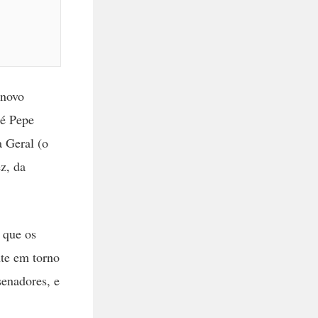
novo
 Pepe
a Geral (o
z, da
 que os
nte em torno
enadores, e