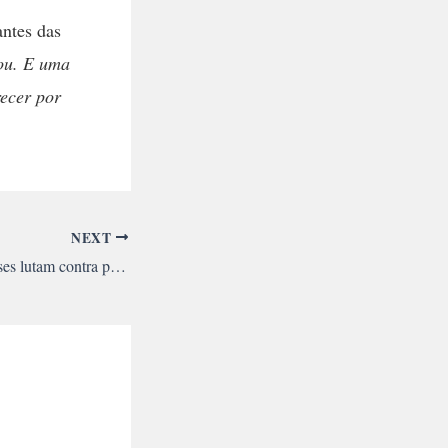
antes das
ou. E uma
ecer por
NEXT
Trabalhadores franceses lutam contra perda de direitos e aumento da jornada