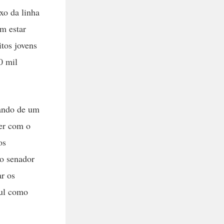
xo da linha
em estar
itos jovens
0 mil
tando de um
per com o
os
do senador
ar os
sul como