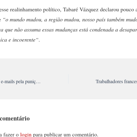
esse realinhamento político, Tabaré Vázquez declarou pouco 
ue
“o mundo mudou, a região mudou, nosso país também mud
ica que não assuma essas mudanças está condenada a desapar
ica e incoerente“
.
Solidariedade: envie e-mails pela punição dos assassinos dos sem-teto
 comentário
a fazer o
login
para publicar um comentário.