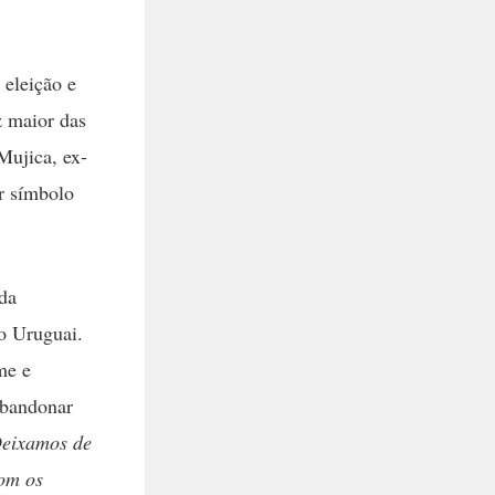
 eleição e
z maior das
Mujica, ex-
r símbolo
da
o Uruguai.
me e
abandonar
Deixamos de
com os