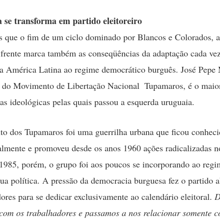
 se transforma em partido eleitoreiro
 que o fim de um ciclo dominado por Blancos e Colorados, a
 frente marca também as conseqüências da adaptação cada ve
a América Latina ao regime democrático burguês. José Pepe 
o do Movimento de Libertação Nacional  Tupamaros, é o maio
s ideológicas pelas quais passou a esquerda uruguaia.
o dos Tupamaros foi uma guerrilha urbana que ficou conheci
almente e promoveu desde os anos 1960 ações radicalizadas n
 1985, porém, o grupo foi aos poucos se incorporando ao regi
ua política. A pressão da democracia burguesa fez o partido 
dores para se dedicar exclusivamente ao calendário eleitoral.

 com os trabalhadores e passamos a nos relacionar somente 