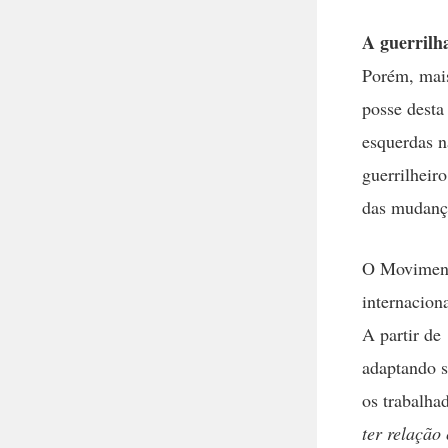
A guerrilha
Porém, mais
posse desta
esquerdas n
guerrilheir
das mudança
O Moviment
internacion
A partir de
adaptando s
os trabalha
ter relação