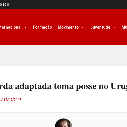
NOSCO
nternacional
Formação
Movimento
Juventude
Mu
rda adaptada toma posse no Uru
z
/
17/02/2005