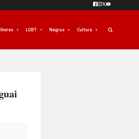
lheres
LGBT
Negros
Cultura
guai