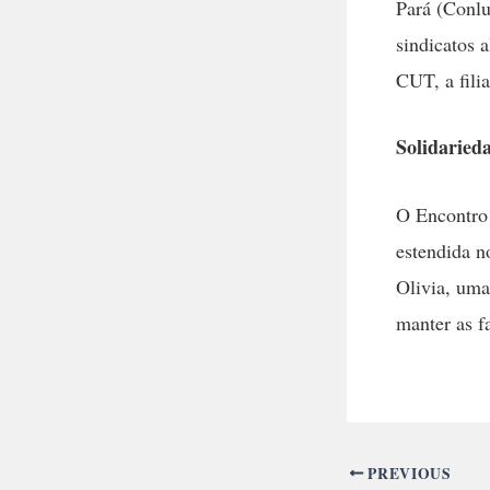
Pará (Conlu
sindicatos 
CUT, a fili
Solidaried
O Encontro 
estendida n
Olivia, uma
manter as f
PREVIOUS