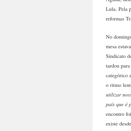
Lula. Pela 
reformas Tra
No domingo,
mesa estava
Sindicato d
tardou para
categórico 
o ritmo len
utilizar no
país que é 
encontro fo
existe desd