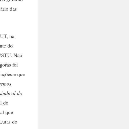
ário das
CUT, na
nte do
 PSTU. Não
goras foi
lações e que
vemos
sindical do
l do
al que
 Lutas do