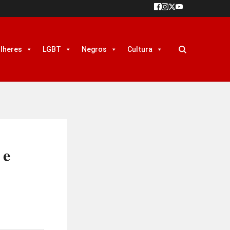
lheres
LGBT
Negros
Cultura
 e