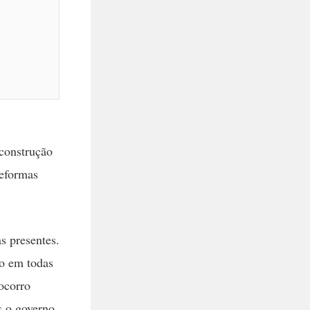
 construção
reformas
s presentes.
do em todas
ocorro
s o governo