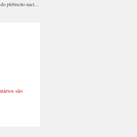
Confira os resultados do plebiscito nacional sobre a Reforma Universitária
tários são