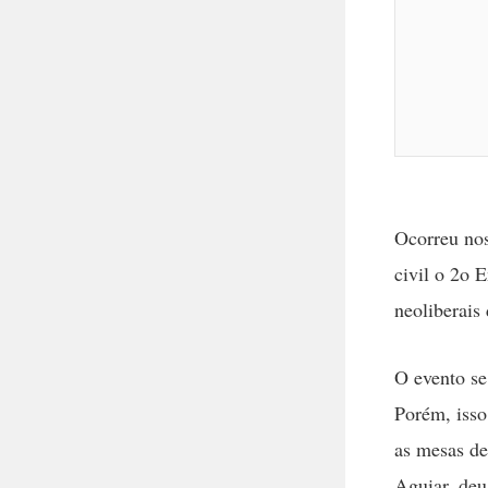
Ocorreu nos
civil o 2o 
neoliberais
O evento se
Porém, isso
as mesas de
Aguiar, deu