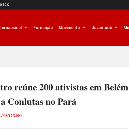
NOSCO
nternacional
Formação
Movimento
Juventude
Mu
ro reúne 200 ativistas em Belém
 a Conlutas no Pará
z
/
08/12/2004