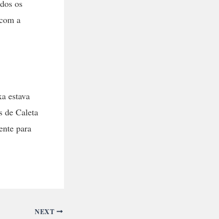
odos os
 com a
xa estava
s de Caleta
ente para
NEXT