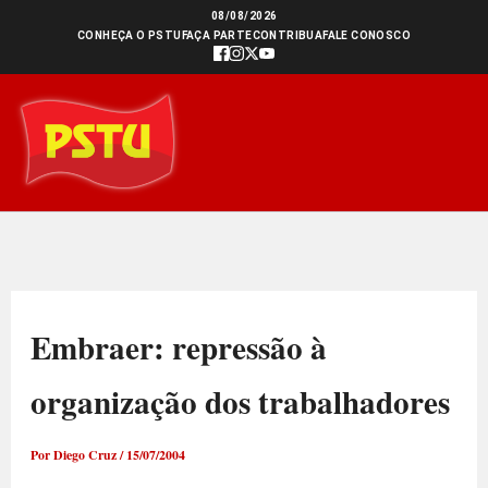
Ir
08/08/2026
CONHEÇA O PSTU
FAÇA PARTE
CONTRIBUA
FALE CONOSCO
para
o
conteúdo
Embraer: repressão à
organização dos trabalhadores
Por
Diego Cruz
/
15/07/2004