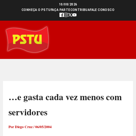
Ir
10/08/2026
CONHEÇA O PSTU
FAÇA PARTE
CONTRIBUA
FALE CONOSCO
para
o
conteúdo
…e gasta cada vez menos com
servidores
Por
Diego Cruz
/
06/05/2004