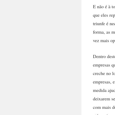
E não é à t
que eles re
triunfe é n
forma, as m
vez mais op
Dentro dest
empresas qu
creche no l
empresas, e
medida ajud
deixarem se
com mais de