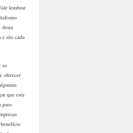
Vale lembrar
italismo
, desta
a e são cada
: as
e oferecer
 algumas
ar que esta
a para
empresas
 benefício