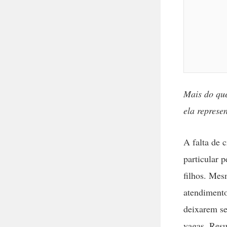
Mais do que
ela represe
A falta de 
particular 
filhos. Mes
atendimento
deixarem se
vagas. Resu