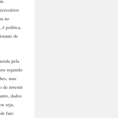
om
ecessários
pa no
 é política,
stante de
uzida pela
 seu segundo
ches, mas
 de investir
tanto, dados
ou seja,
de fato