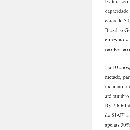
Estima-se q
capacidade 
cerca de 50
Brasil, o Go
e mesmo sen
resolver es
Há 10 anos,
metade, par
mandato, ma
até outubro
R$ 7,6 bilh
do SIAFI ap
apenas 30% 