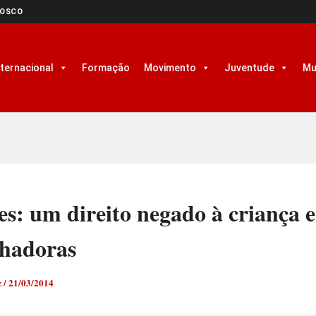
NOSCO
nternacional
Formação
Movimento
Juventude
Mu
s: um direito negado à criança e
lhadoras
z
/
21/03/2014