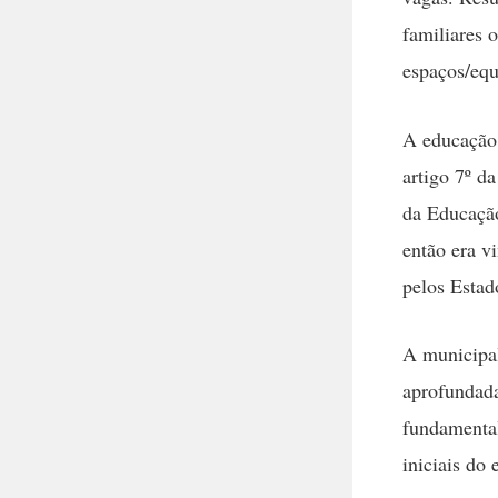
familiares 
espaços/eq
A educação 
artigo 7º d
da Educação
então era vi
pelos Estad
A municipal
aprofundada
fundamental
iniciais do