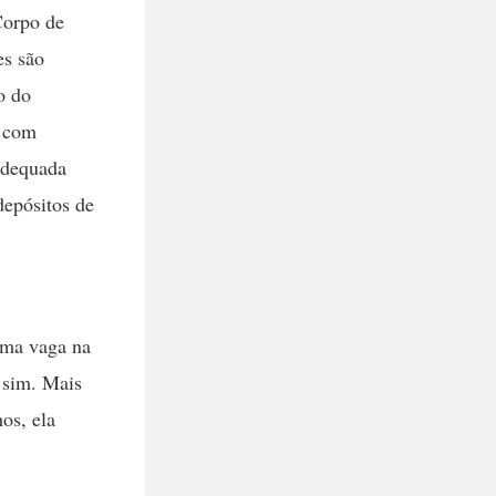
Corpo de
es são
o do
s com
adequada
depósitos de
uma vaga na
á sim. Mais
os, ela