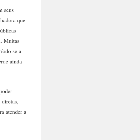
am seus
lhadora que
úblicas
l. Muitas
ríodo se a
erde ainda
 poder
diretas,
ra atender a