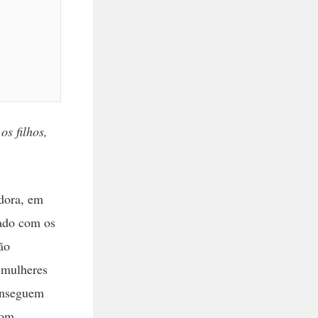
s filhos,
adora, em
dado com os
ão
 mulheres
conseguem
com