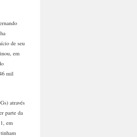
Fernando
nha
nício de seu
minou, em
do
46 mil
Gs) através
er parte da
11, em
 tinham