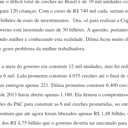
ue o déficit total de creches no Brasil é de 70 mil unidades c
para 120 crianças. Com o custo de R$ 740 mil cada, seriam n
 bilhões de reais de investimentos. Ora, só para realizar a Co
verno está investindo mais de 30 bilhões. A questão, portanto,
do mulher e conhecendo esta realidade, Dilma ficou muito di
se grave problema da mulher trabalhadora.
 a meta do governo era construir 12 mil unidades, mas foi red
a 6 mil. Lula prometeu construir 4.035 creches até o final de
s entregou apenas 221. Dilma prometeu construir 6.400 cre
 de 2013 havia aberto apenas 1.180. Ela firmou o compromisso
ões do PAC para construir as 6 mil creches prometidas, no en
ontam que até agora foram liberados apenas R$ 1,48 bilhão, 
dos R$ 4,75 bilhão que o governo deveria ter executado para 