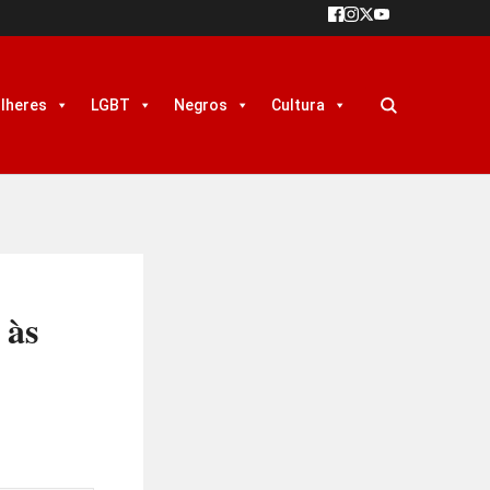
lheres
LGBT
Negros
Cultura
 às