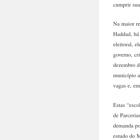
cumprir sua
Na maior re
Haddad, há 
eleitoral, e
governo, cr
dezembro do
município a
vagas e, em
Estas “esco
de Parceria
demanda por
estudo do M