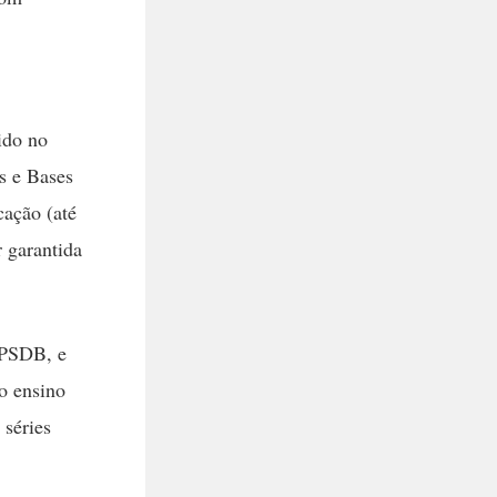
ido no
s e Bases
cação (até
r garantida
 PSDB, e
o ensino
 séries