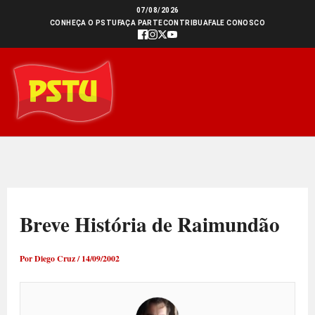
Ir
07/08/2026
CONHEÇA O PSTU
FAÇA PARTE
CONTRIBUA
FALE CONOSCO
para
o
conteúdo
Breve História de Raimundão
Por
Diego Cruz
/
14/09/2002