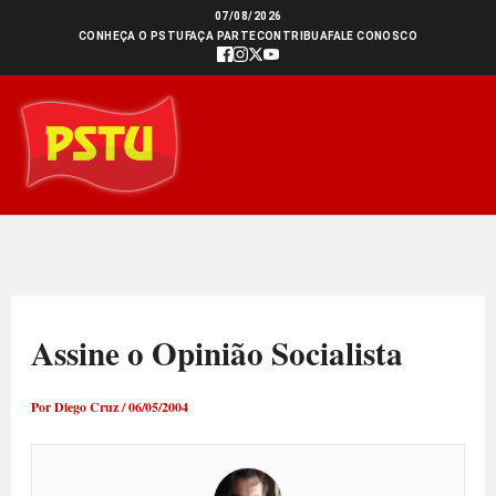
Ir
07/08/2026
CONHEÇA O PSTU
FAÇA PARTE
CONTRIBUA
FALE CONOSCO
para
o
conteúdo
Assine o Opinião Socialista
Por
Diego Cruz
/
06/05/2004