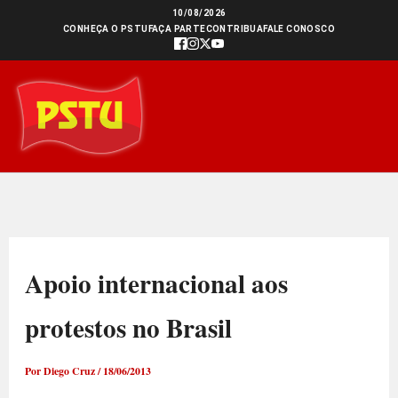
Ir
10/08/2026
CONHEÇA O PSTU
FAÇA PARTE
CONTRIBUA
FALE CONOSCO
para
o
conteúdo
Apoio internacional aos
protestos no Brasil
Por
Diego Cruz
/
18/06/2013