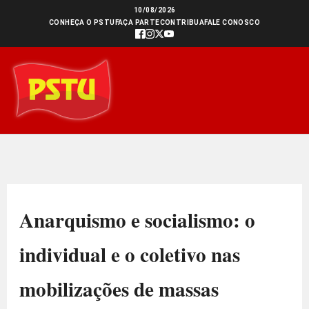
Ir
10/08/2026
CONHEÇA O PSTU
FAÇA PARTE
CONTRIBUA
FALE CONOSCO
para
o
conteúdo
Anarquismo e socialismo: o
individual e o coletivo nas
mobilizações de massas