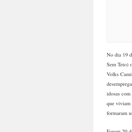
No dia 19 d
Sem Teto) o
Volks Cami
desempregad
idosas com 
que viviam 
formaram u
Foram 20 di