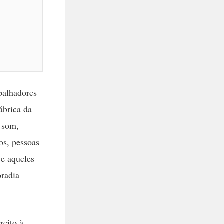
balhadores
ábrica da
 som,
os, pessoas
 e aqueles
oradia –
reito à