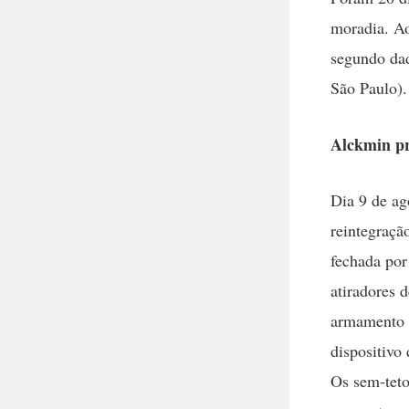
moradia. Ao
segundo da
São Paulo).
Alckmin pr
Dia 9 de ago
reintegraçã
fechada por
atiradores 
armamento 
dispositivo 
Os sem-teto