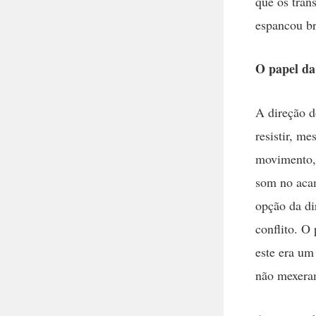
que os tran
espancou br
O papel da
A direção 
resistir, m
movimento, 
som no acam
opção da di
conflito. O
este era um
não mexera