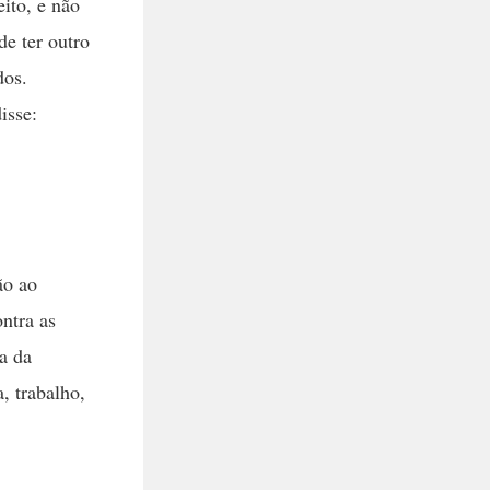
ito, e não
de ter outro
dos.
isse:
ão ao
ntra as
a da
, trabalho,