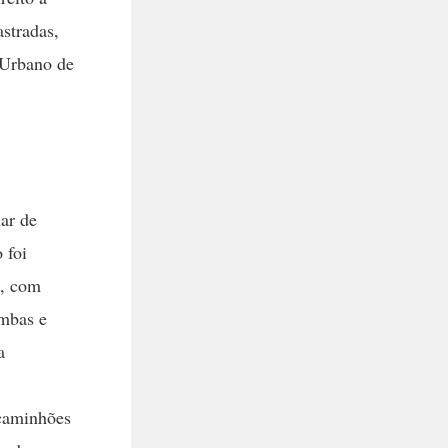
stradas,
 Urbano de
nar de
 foi
s, com
ombas e
a
 caminhões