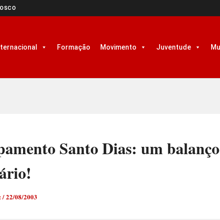
NOSCO
nternacional
Formação
Movimento
Juventude
Mu
amento Santo Dias: um balanço
ário!
z
/
22/08/2003