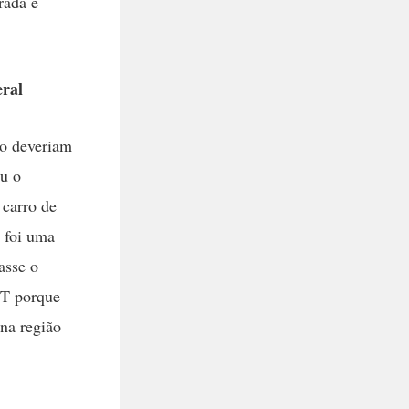
rada e
eral
ão deveriam
ou o
 carro de
 foi uma
asse o
 PT porque
 na região