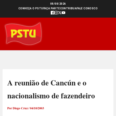
Ir
08/08/2026
CONHEÇA O PSTU
FAÇA PARTE
CONTRIBUA
FALE CONOSCO
para
o
conteúdo
A reunião de Cancún e o
nacionalismo de fazendeiro
Por
Diego Cruz
/
04/10/2003