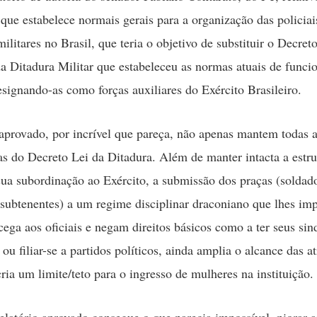
que estabelece normais gerais para a organização das policiai
litares no Brasil, que teria o objetivo de substituir o Decret
a Ditadura Militar que estabeleceu as normas atuais de func
signando-as como forças auxiliares do Exército Brasileiro.
 aprovado, por incrível que pareça, não apenas mantem todas 
as do Decreto Lei da Ditadura. Além de manter intacta a estru
ua subordinação ao Exército, a submissão dos praças (soldado
 subtenentes) a um regime disciplinar draconiano que lhes i
cega aos oficiais e negam direitos básicos como a ter seus sin
 ou filiar-se a partidos políticos, ainda amplia o alcance das a
ria um limite/teto para o ingresso de mulheres na instituição.
relatório aprovado consegue o que parecia impossível, piorar 