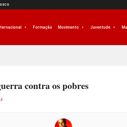
NOSCO
nternacional
Formação
Movimento
Juventude
Mu
uerra contra os pobres
23