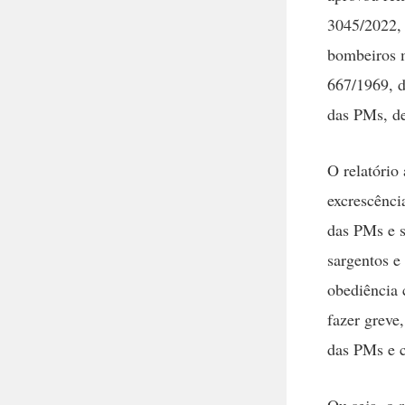
3045/2022, 
bombeiros mi
667/1969, d
das PMs, de
O relatório
excrescênci
das PMs e s
sargentos e
obediência 
fazer greve,
das PMs e c
Ou seja, o 