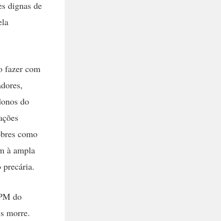
es dignas de
ela
so fazer com
adores,
donos do
pações
pobres como
ém à ampla
 precária.
 PM do
s morre.