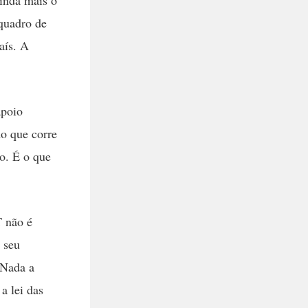
 quadro de
aís. A
apoio
mo que corre
o. É o que
T não é
 seu
Nada a
a lei das