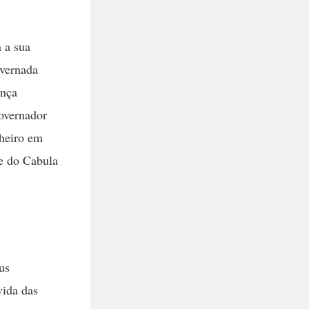
m a sua
overnada
ança
governador
lheiro em
e do Cabula
us
vida das