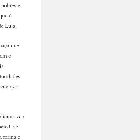
 pobres e
que é
de Lula.
maça que
com o
is
toridades
ionados a
liciais vão
ociedade
a forma e