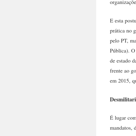
organizaçõe
E esta post
prática no 
pelo PT, ma
Pública). O
de estado d
frente ao 
em 2015, q
Desmilitar
É lugar co
mandatos, d