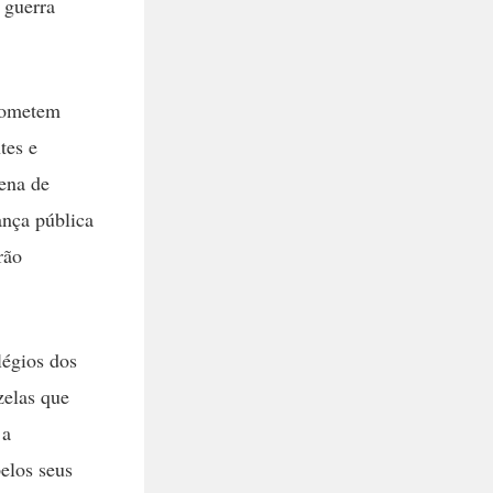
 guerra
 cometem
tes e
pena de
ança pública
rão
légios dos
zelas que
 a
elos seus