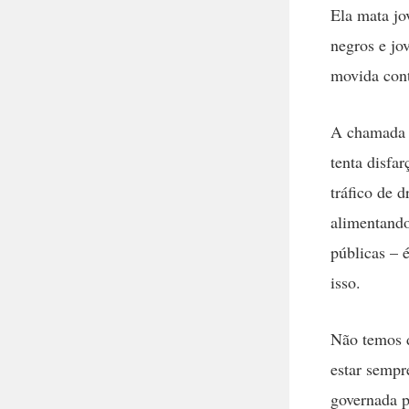
Ela mata jo
negros e jo
movida cont
A chamada “
tenta disfa
tráfico de 
alimentando
públicas – 
isso.
Não temos d
estar sempr
governada p