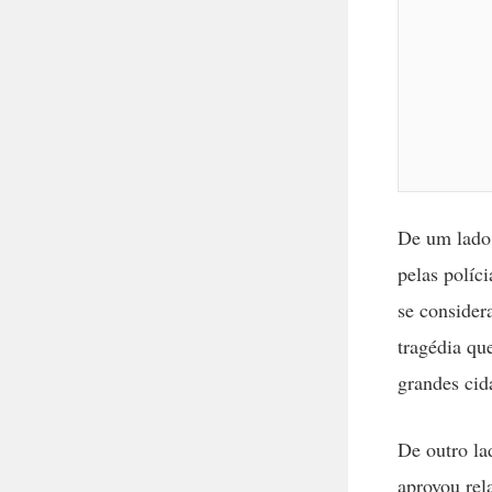
De um lado,
pelas políc
se consider
tragédia qu
grandes cid
De outro la
aprovou rel