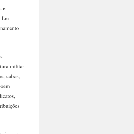
s e
o Lei
ionamento
as
tura militar
s, cabos,
mpõem
dicatos,
tribuições
ainda mais o