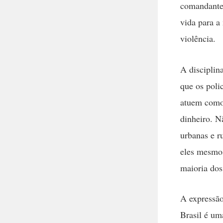
comandantes
vida para a 
violência.
A disciplina
que os poli
atuem como 
dinheiro. N
urbanas e r
eles mesmos
maioria dos
A expressão
Brasil é u