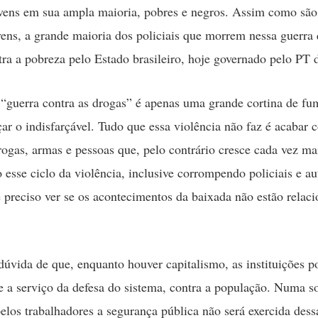
vens em sua ampla maioria, pobres e negros. Assim como são
vens, a grande maioria dos policiais que morrem nessa guerra 
ra a pobreza pelo Estado brasileiro, hoje governado pelo PT 
guerra contra as drogas” é apenas uma grande cortina de fu
rçar o indisfarçável. Tudo que essa violência não faz é acabar 
drogas, armas e pessoas que, pelo contrário cresce cada vez ma
 esse ciclo da violência, inclusive corrompendo policiais e au
é preciso ver se os acontecimentos da baixada não estão relac
úvida de que, enquanto houver capitalismo, as instituições po
e a serviço da defesa do sistema, contra a população. Numa s
elos trabalhadores a segurança pública não será exercida dess