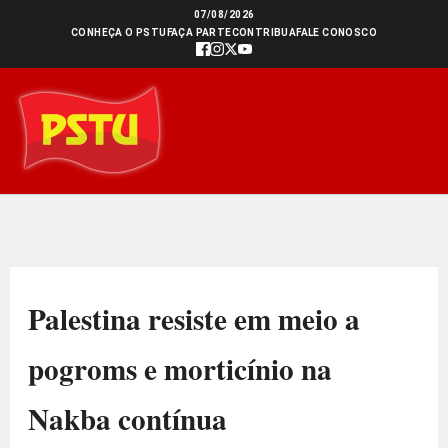
Ir
07/08/2026
CONHEÇA O PSTU
FAÇA PARTE
CONTRIBUA
FALE CONOSCO
para
o
conteúdo
Palestina resiste em meio a
pogroms e morticínio na
Nakba contínua