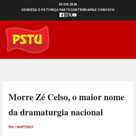
Ir
09/08/2026
CONHEÇA O PSTU
FAÇA PARTE
CONTRIBUA
FALE CONOSCO
para
o
conteúdo
Morre Zé Celso, o maior nome
da dramaturgia nacional
Por
/
06/07/2023