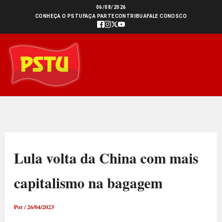
Ir
06/08/2026
CONHEÇA O PSTU
FAÇA PARTE
CONTRIBUA
FALE CONOSCO
para
o
conteúdo
Lula volta da China com mais
capitalismo na bagagem
Por
/
26/04/2023