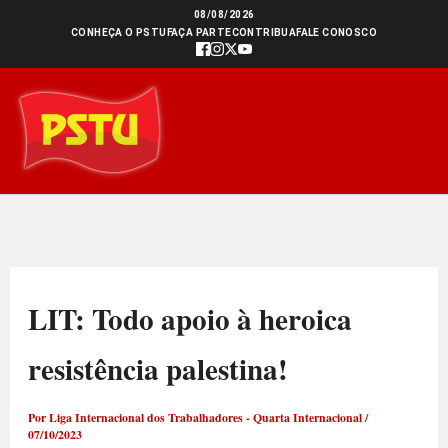
Ir
08/08/2026
CONHEÇA O PSTU
FAÇA PARTE
CONTRIBUA
FALE CONOSCO
para
o
conteúdo
LIT: Todo apoio à heroica
resistência palestina!
Por
Liga Internacional dos Trabalhadores - Quarta Internacional
/
07/10/2023