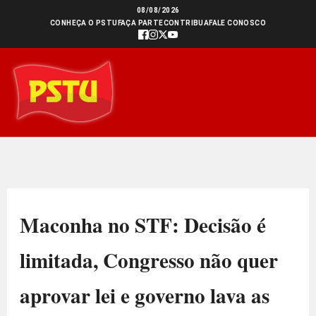
Ir
08/08/2026
CONHEÇA O PSTU
FAÇA PARTE
CONTRIBUA
FALE CONOSCO
para
o
conteúdo
Maconha no STF: Decisão é
limitada, Congresso não quer
aprovar lei e governo lava as