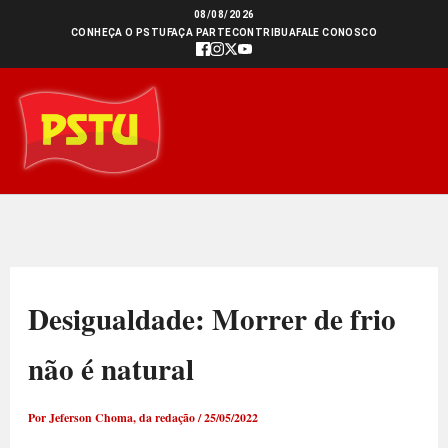
Ir
08/08/2026
CONHEÇA O PSTU
FAÇA PARTE
CONTRIBUA
FALE CONOSCO
para
o
conteúdo
Desigualdade: Morrer de frio
não é natural
Por
Jeferson Choma, da redação
/
25/05/2022