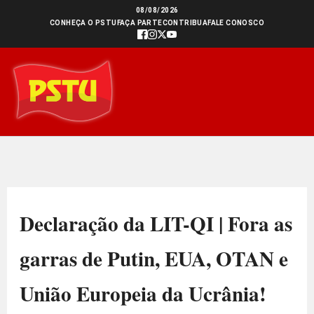
Ir
08/08/2026
CONHEÇA O PSTU
FAÇA PARTE
CONTRIBUA
FALE CONOSCO
para
o
conteúdo
Declaração da LIT-QI | Fora as
garras de Putin, EUA, OTAN e
União Europeia da Ucrânia!